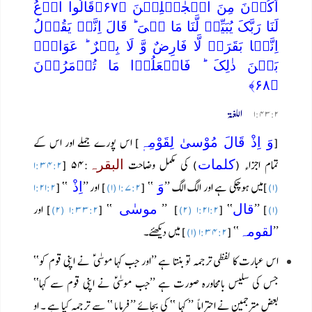
اَکُوۡنَ مِنَ الۡجٰہِلِیۡنَ ﴿۶۷﴾قَالُوا ادۡعُ
لَنَا رَبَّکَ یُبَیِّنۡ لَّنَا مَا ہِیَ ؕ قَالَ اِنَّہٗ یَقُوۡلُ
اِنَّہَا بَقَرَۃٌ لَّا فَارِضٌ وَّ لَا بِکۡرٌ ؕ عَوَانٌۢ
بَیۡنَ ذٰلِکَ ؕ فَافۡعَلُوۡا مَا تُؤۡمَرُوۡنَ
﴿۶۸﴾
اللغۃ
۱:۴۳:۲
[
] اس پورے جملے اور اس کے
وَ اِذْ قَالَ مُوْسیٰ لِقَوْمِہٖ
تمام اجزاء (
) کی مکمل وضاحت
:۵۴ [
کلمات
البقرہ
۱:۳۴:۲
]میں ہوچکی ہے اور الگ الگ ’’
‘‘ [
] اور ’’
‘‘ [
وَ
اِذْ
۱:۲۱:۲
۱:۷:۲ (۱)
(۱)
] ’’
‘‘ [
] ’’
‘‘ [
] اور
قال
موسٰی
۱:۳۳:۲ (۲)
۱:۲۱:۲ (۲)
(۱)
’’
‘‘ [
] میں دیکھئے۔
لقومہ
۱:۳۴:۲ (۱)
اس عبارت کا لفظی ترجمہ تو بنتا ہے ’’اور جب کہا موسٰی ؑ نے اپنی قوم کو‘‘
جس کی سلیس بامحاورہ صورت ہے ’’جب موسٰیؑ نے اپنی قوم سے کہا‘‘
بعض مترجمین نے احتراماً ’’ کہا ‘‘ کی بجائے ’’ فرمایا ‘‘ سے ترجمہ کیا ہے ۔ او