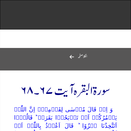
اگلاصفحہ
سورۃ البقرہ آیت ۶۷۔۶۸
وَ اِذۡ قَالَ مُوۡسٰی لِقَوۡمِہٖۤ اِنَّ اللّٰہَ
یَاۡمُرُکُمۡ اَنۡ تَذۡبَحُوۡا بَقَرَۃً ؕ قَالُوۡۤا
اَتَتَّخِذُنَا ہُزُوًا ؕ قَالَ اَعُوۡذُ بِاللّٰہِ اَنۡ