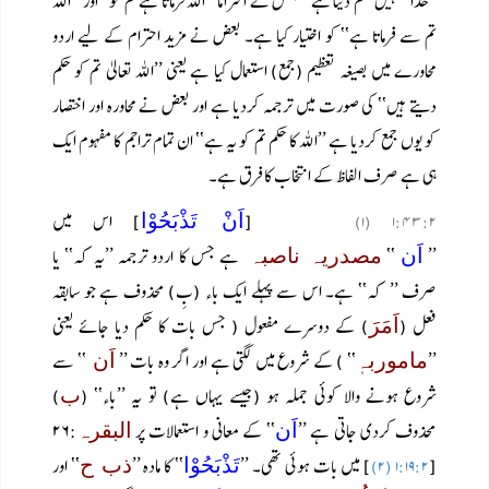
’’خدا تمہیں حکم دیتا ہے‘‘ بعض نے احتراماً ’’اللہ فرماتا ہے تم کو‘‘ اور ’’اللہ
تم سے فرماتا ہے‘‘ کو اختیار کیا ہے۔ بعض نے مزید احترام کے لیے اردو
محاورے میں بصیغہ تعظیم (جمع) استعمال کیا ہے یعنی ’’اللہ تعالیٰ تم کو حکم
دیتے ہیں‘‘ کی صورت میں ترجمہ کردیا ہے اور بعض نے محاورہ اور اختصار
کو یوں جمع کردیا ہے ’’اللہ کا حکم تم کو یہ ہے‘‘ ان تمام تراجم کا مفہوم ایک
ہی ہے صرف الفاظ کے انتخاب کا فرق ہے۔
[
] اس میں
اَنْ تَذْبَحُوْا
۱:۴۳:۲ (۱)
’’
‘‘
ہے جس کا اردو ترجمہ ’’یہ کہ‘‘ یا
اَن
مصدریہ
ناصبہ
صرف ’’ کہ‘‘ ہے۔ اس سے پہلے ایک باء (بِ) محذوف ہے جو سابقہ
فعل (
) کے دوسرے مفعول ( جس بات کا حکم دیا جائے یعنی
اَمَرَ
’’
‘‘ ) کے شروع میں لگتی ہے اور اگر وہ بات ’’
‘‘ سے
ماموربہٖ
اَن
شروع ہونے والا کوئی جملہ ہو (جیسے یہاں ہے) تو یہ ’’باء‘‘ (
)
ب
محذوف کردی جاتی ہے ’’
‘‘ کے معانی و استعمالات پر
:۲۶
اَن
البقرہ
[
] میں بات ہوئی تھی۔ ’’
‘‘ کا مادہ ’’
‘‘ اور
تَذْبَحُوْا
ذب ح
۱:۱۹:۲ (۲)