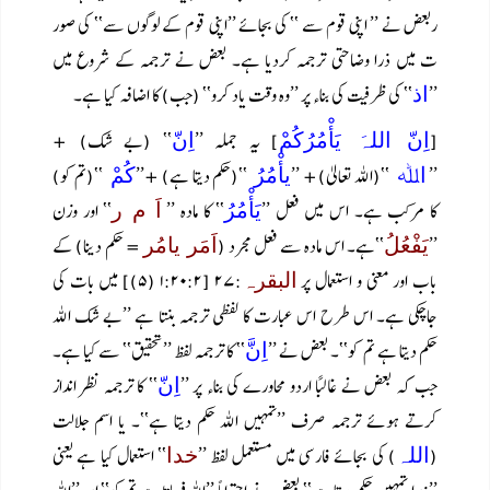
ربعض نے ’’ اپنی قوم سے ‘‘ کی بجائے ’’اپنی قوم کے لوگوں سے‘‘ کی صور
ت میں ذرا وضاحتی ترجمہ کردیا ہے۔ بعض نے ترجمہ کے شروع میں
’’
‘‘ کی ظرفیت کی بناء پر ’’وہ وقت یاد کرو‘‘ (جب) کا اضافہ کیا ہے۔
اذ
[
] یہ جملہ ’’
‘‘ (بے شک) +
اِنّ اللہَ یَأْمُرُکُمْ
اِنّ
’’
‘‘(اللہ تعالیٰ)+ ’’
‘‘(حکم دیتا ہے) +’’
‘‘(تم کو)
اﷲ
یأْمُرُ
کُمْ
کا مرکب ہے۔ اس میں فعل ’’
‘‘ کا مادہ ’’
‘‘ اور وزن
یَأْمُرُ
اَ م ر
’’
‘‘ہے۔ اس مادہ سے فعل مجرد (
= حکم دینا) کے
یَفْعُلُ
اَمَر یامُر
باب اور معنی و استعمال پر
:۲۷ [۱:۲۰:۲ (۵)] میں بات کی
البقرہ
جاچکی ہے۔ اس طرح اس عبارت کا لفظی ترجمہ بنتا ہے ’’بے شک اللہ
حکم دیتا ہے تم کو‘‘۔ بعض نے ’’
‘‘ کا ترجمہ لفظ ’’تحقیق‘‘ سے کیا ہے۔
اِنَّ
جب کہ بعض نے غالباً اردو محاورے کی بناء پر ’’
‘‘ کا ترجمہ نظر انداز
اِنّ
کرتے ہوئے ترجمہ صرف ’’تمہیں اللہ حکم دیتا ہے‘‘۔ یا اسم جلالت
(
) کی بجائے فارسی میں مستعمل لفظ ’’
‘‘ استعمال کیا ہے یعنی
اللہ
خدا