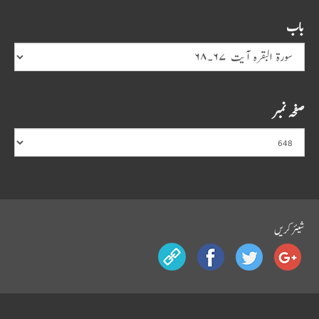
باب
صفحہ نمبر
شیئرکریں