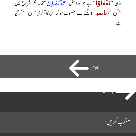
وزن ’’
‘‘ ہے جو دراصل ’’
‘‘تھا۔ مگر شروع میں
تَفْعَلُوْا
تَذْبَحُوْنَ
’’
‘‘ (
) لگنے سے منصوب ہوکر اس کا آخری ’’
‘‘ گرگیا
أن
ناصبہ
ن
ہے۔
اگلاصفحہ
پچھلا صفحہ
منتحب کریں: