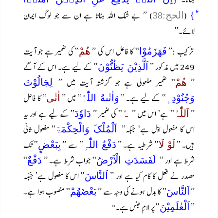
(
) ’’ بے شک اللہ ہٹاتا ہے ان سے جو لوگ ایمان
ؕ}
الحج:38
لائے۔‘‘
ترکیب :’’
‘‘ کا فاعل اس کی ’’
‘‘ کی ضمیر ہے جو آیت
فَھَزَمُوْا
ھُمْ
249 میں مذکور ’’
‘‘ کے لیے ہے۔ اس کے آگے
اَلَّذِیْنَ یَظُنُّوْنَ
’’
‘‘ ضمیر مفعولی ہے جو گزشتہ آیت میں ’’
ھُمْ
لِجَالُوْتَ
‘‘ کے لیے ہے۔ ’’
‘‘ میں ’’
‘‘ کا فاعل
وَجُنُوْدِہٖ
وَاٰتٰىهُ اللّٰہُ
اٰتٰی
’’
‘‘ ہے‘ اس میں ’’
‘‘ کی ضمیر ’’
‘‘ کے لیے ہے اور یہ
اَللّٰہُ
ہٗ
دَاوٗدَ
اس کا مفعول اوّل ہے‘ جبکہ’’
‘‘ مفعول ثانی
اَلْمُلْکَ وَالْحِکْمَۃَ
ہیں۔ ’’
‘‘ شرطیہ ہے۔ ’’
‘‘ سے ’’
‘‘ تک
لَوْ لَا
دَفْعُ اللّٰہِ
بِبَعْضٍ
شرط ہے اور ’’
‘‘ جواب شرط ہے۔ ’’
‘‘
لَفَسَدَتِ الْاَرْضُ
دَفْعٌ
مصدر نے فعل کا کام کیا ہے اور ’’
‘‘ اس کا مفعول ہے‘ جبکہ
اَلنَّاسَ
’’
‘‘ کا بدل ہونے کی وجہ سے ’’
‘‘ منصوب ہوا ہے۔
اَلنَّاسَ
بَعْضَھُمْ
’’
‘‘ پر لامِ جنس ہے۔"
اَلْعٰلَمِیْنَ