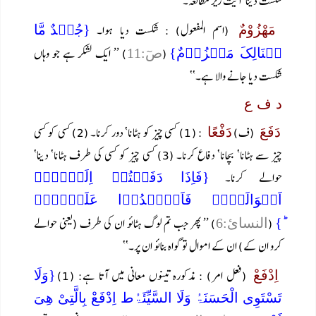
شکست دینا‘ آیت زیر مطالعہ۔
(اسم المفعول) : شکست دیا ہوا۔
مَھْزُوْمٌ
{جُنۡدٌ مَّا
(
) ’’ ایک لشکر ہے جو وہاں
ہُنَالِکَ مَہۡزُوۡمٌ}
صٓ:11
شکست دیا جانے والا ہے۔‘‘
د ف ع
(ف)
: (1) کسی چیز کو ہٹانا‘ دور کرنا۔ (2) کسی کو کسی
دَفَعَ
دَفْعًا
چیز سے ہٹانا‘ بچانا‘ دفاع کرنا۔ (3) کسی چیز کو کسی کی طرف ہٹانا‘ دینا‘
حوالے کرنا۔
{فَاِذَا دَفَعۡتُمۡ اِلَیۡہِمۡ
اَمۡوَالَہُمۡ فَاَشۡہِدُوۡا عَلَیۡہِمۡ
(
) ’’ پھر جب تم لوگ ہٹائو ان کی طرف (یعنی حوالے
ؕ}
النسائ:6
کرو ان کے) ان کے اموال تو گواہ بنائو ان پر۔‘‘
(فعل امر) : مذکورہ تینوں معانی میں آتا ہے: (1)
اِدْفَعْ
{وَلَا
تَسْتَوِی الْحَسَنَۃُ وَلَا السَّیِّئَۃُط اِدْفَعْ بِالَّتِیْ ھِیَ