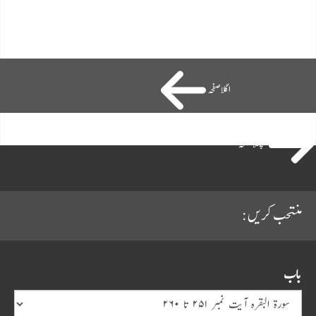
اگلاصفحہ
پچھلا صفحہ
منتحب کریں:
باب