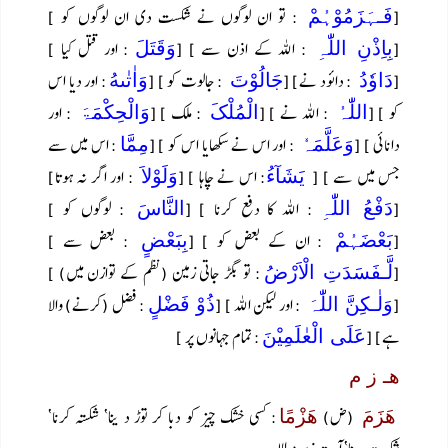
[
: تو ان لوگوں نے شکست دی ان لوگوں کو ]
فَـہَزَمُوْہُمْ
[
: اللہ کے اذن سے ] [
: اور قتل کیا ]
بِاِذْنِ اللّٰہِ
وَقَتَلَ
[
: دائود نے] [
: جالوت کو ] [
: اور دیا اس
دَاوٗدُ
جَالُوْتَ
وَاٰتٰىهُ
کو ] [
: اللہ نے ] [
: ملک ] [
: اور
اللّٰہُ
الْمُلْکَ
وَالْحِکْمَۃَ
دانائی ] [
: اور اس نے سکھایا اس کو ] [
: اس میں سے
وَعَلَّمَہٗ
مِمَّا
جس میں سے ] [
: اس نے چاہا ] [
: اور اگر نہ ہوتا]
یَشَآءُ
وَلَوْلاَ
[
: اللہ کا دفع کرنا ] [
: لوگوں کو ]
دَفْعُ اللّٰہِ
النَّاسَ
[
: ان کے بعض کو ] [
: بعض سے ]
بَعْضَہُمْ
بِبَعْضٍ
[
: تو بگڑ جاتی زمین (نظم کے توازن میں) ]
لَّـفَسَدَتِ الْاَرْضُ
[
: اور لیکن اللہ ] [
: فضل (کرنے) والا
وَلٰـکِنَّ اللّٰہَ
ذُوْ فَضْلٍ
ہے] [
: تمام جہانوں پر ]
عَلَی الْعٰلَمِیْنَ
ھـ ز م
(ض)
: کسی خشک چیز کو دبا کر توڑ د ینا‘ شکستہ کرنا‘
ھَزَمَ
ھَزْمًا