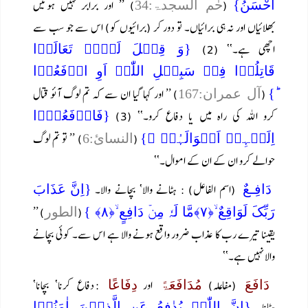
(
) ’’ اور برابر نہیں ہوتیں
اَحْسَنُ}
حٰم السجدۃ:34
بھلائیاں اور نہ ہی برائیاں۔ تو دور کر (برائیوں کو) اس سے جو سب سے
اچھی ہے۔‘‘ (2)
{وَ قِیۡلَ لَہُمۡ تَعَالَوۡا
قَاتِلُوۡا فِیۡ سَبِیۡلِ اللّٰہِ اَوِ ادۡفَعُوۡا
(
) ’’ اور کہا گیا ان سے کہ تم لوگ آئو قتال
ؕ}
آل عمران:167
کرو اللہ کی راہ میں یا دفاع کرو۔‘‘ (3)
{فَادۡفَعُوۡۤا
(
) ’’ تو تم لوگ
اِلَیۡہِمۡ اَمۡوَالَہُمۡ ۚ}
النسائ:6
حوالے کرو ان کے ان کے اموال۔‘‘
(اسم الفاعل) : ہٹانے والا‘ بچانے والا۔
دَافِـعٌ
{اِنَّ عَذَابَ
) ’’
(
رَبِّکَ لَوَاقِعٌ ۙ﴿۷﴾مَّا لَہٗ مِنۡ دَافِعٍ ۙ﴿۸﴾ }
الطور
یقینا تیرے رب کا عذاب ضرور واقع ہونے والا ہے اس سے۔ کوئی بچانے
والا نہیں ہے۔‘‘
(مفاعلہ)
اور
: دفاع کرنا‘ بچانا‘
دَافَعَ
مُدَافَعَۃً
دِفَاعًا
ہٹانا۔
{اِنَّ اللّٰہَ یُدٰفِعُ عَنِ الَّذِیۡنَ اٰمَنُوۡا