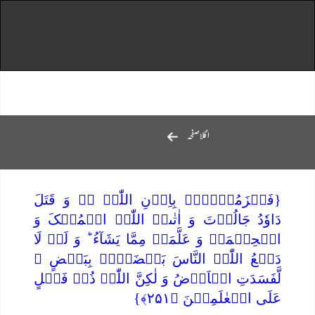
اگلاصفحہ
{فَہَزَمُوۡہُمۡ بِاِذۡنِ اللّٰہِ ۟ۙ وَ قَتَلَ
دَاوٗدُ جَالُوۡتَ وَ اٰتٰىہُ اللّٰہُ الۡمُلۡکَ وَ
الۡحِکۡمَۃَ وَ عَلَّمَہٗ مِمَّا یَشَآءُ ؕ وَ لَوۡ لَا
دَفۡعُ اللّٰہِ النَّاسَ بَعۡضَہُمۡ بِبَعۡضٍ ۙ
لَّفَسَدَتِ الۡاَرۡضُ وَ لٰکِنَّ اللّٰہَ ذُوۡ فَضۡلٍ
عَلَی الۡعٰلَمِیۡنَ ﴿۲۵۱﴾}