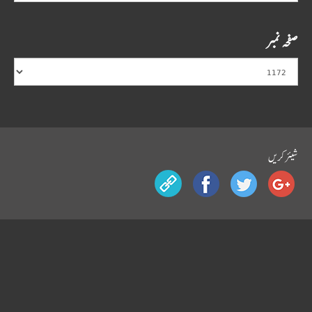
صفحہ نمبر
شیئرکریں