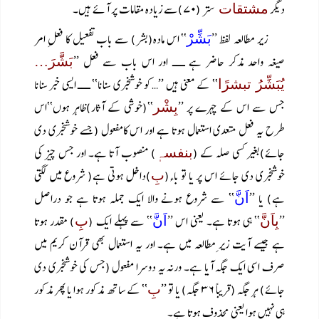
دیگر
ستر (۷۰)سے زیادہ مقامات پر آئے ہیں۔
مشتقات
زیر مطالعہ لفظ ’’
‘‘ اس مادہ(بشر) سے باب تفعیل کا فعلِ امر
بَشِّرْ
صیغہ واحد مذکر حاضر ہے ـــ اور اس باب سے فعل ’’
بَشَّرَ…
‘‘ کے معنی ہیں ’’…کو خوشخبری سنانا‘‘ ـــ ایسی خبر سنانا
یُبَشِّرُ تبشرًا
جس سے اس کے چہرے پر ’’
‘‘(خوشی کے آثار)ظاہر ہوں‘‘اس
بِشْر
طرح یہ فعل متعدی استعمال ہوتا ہے اور اس کامفعول (جسے خوشخبری دی
جائے)بغیر کسی صلہ کے (
) منصوب آتا ہے۔ اور جس چیز کی
بنفسہٖ
خوشخبری دی جائے اس پر یا تو باء(
)داخل ہوتی ہے( شروع میں لگتی
بِ
ہے) یا ’’
‘‘ سے شروع ہونے والا ایک جملہ ہوتا ہے جو دراصل
اَنَّ
’’
‘‘ ہی ہوتا ہے۔ یعنی اس ’’
‘‘ سے پہلے ایک (
) مقدر ہوتا
بِاَنَّ
اَنَّ
بِ
ہے جیسے آیت زیر ِمطالعہ میں ہے۔ اور یہ استعمال بھی قرآن کریم میں
صرف اسی ایک جگہ آیا ہے۔ ورنہ یہ دوسرا مفعول (جس کی خوشخبری دی
جائے) ہر جگہ (قریباً ۳۶ جگہ) یا تو ’’
‘‘ کے ساتھ مذکور ہوا یا پھر مذکور
بِ
ہی نہیں ہوا یعنی محذوف ہوتا ہے۔