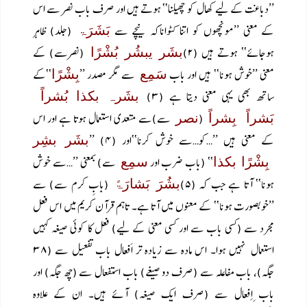
’’دباغت کے لیے کھال کو چھیلنا‘‘ ہوتے ہیں اور صرف باب نصر سے اس
کے معنی ’’مونچھوں کو اتنا کٹواناکہ نیچے سے
(جلد) ظاہر
بَشَرَۃ
ہوجائے‘‘ ہوتے ہیں (۲)
(نصرسے) کے
بشَر یبشُر بُشْرًا
معنی ’’خوش ہونا‘‘ ہیں اور باب
سے مگر مصدر ’’
‘‘کے
سَمِع
بِشْرًا
ساتھ بھی یہی معنی دیتا ہے (۳)
بشَرہ بکذا بُشراً
(
سے)سے متعدی استعمال ہوتا ہے اور اس
بَشراً بِشراً
نصر
کے معنی ہیں ’’…کو…سے خوش کرنا‘‘اور (۴) ’’
بشَر بشِر
‘‘ (باب ضرب اور
سے) بمعنی ’’…سے خوش
بِشْرًا بکذا
سمِع
ہونا‘‘ آتا ہے جب کہ (۵)
(بابِ کرم سے) سے
بشُرَ بَشارَۃً
’’خوبصورت ہونا‘‘ کے معنوں میں آتا ہے۔ تاہم قرآن کریم میں اس فعل
مجرد سے (کسی باب سے اور کسی معنی کے لیے) فعل کا کوئی صیغہ کہیں
استعمال نہیں ہوا۔ اس مادہ سے زیادہ تر اَفعال باب تفعیل سے (۳۸
جگہ)، باب مفاعلہ سے (صرف دو صیغے) باب استفعال سے (چھ جگہ) اور
باب ِاِفعال سے (صرف ایک صیغہ) آئے ہیں۔ ان کے علاوہ