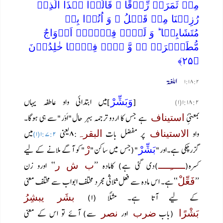
مِنۡ ثَمَرَۃٍ رِّزۡقًا ۙ قَالُوۡا ہٰذَا الَّذِیۡ
رُزِقۡنَا مِنۡ قَبۡلُ ۙ وَ اُتُوۡا بِہٖ
مُتَشَابِہًا ؕ وَ لَہُمۡ فِیۡہَاۤ اَزۡوَاجٌ
مُّطَہَّرَۃٌ ٭ۙ وَّ ہُمۡ فِیۡہَا خٰلِدُوۡنَ
﴿۲۵﴾
اللغۃ
۱:۱۸:۲
[
]میں ابتدائی واو عاطفہ یہاں
وَبَشِّرْ
۱:۱۸:۲(۱)
بمعنئِ
ہے جس کا اردو ترجمہ بہر حال"اَوْر"سے ہی ہوگا۔
استیناف
واو
پر مفصّل بات
:۸یعنی
میں
الاستیناف
البقرہ
۱:۷:۲(۱)
گزرچکی ہے۔اور"
"(جس میں ساکن"
"کو آگے ملانے کے لیے
بَشِّرْ
رْ
کسرہ(
)دی گئی ہے) کامادہ ’’
‘‘ اورو زن
ـــــِــــ
ب ش ر
’’
‘‘ہے۔ اس مادہ سے فعل ثلاثی مجرد مختلف ابواب سے مختلف معنی
فَعِّلْ
کے لیے آتا ہے۔ مثلاً (۱)
بشَر یبشِرُ
(باب
اور
سے) آئے تو اس کے معنی
بَشْرًا
ضرب
نصر