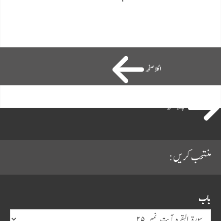
اگلاصفحہ
پچھلا صفحہ
منتحب کریں:
باب