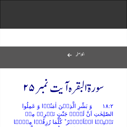
اگلاصفحہ
سورۃ البقرہ آیت نمبر ۲۵
۱۸:۲ وَ بَشِّرِ الَّذِیۡنَ اٰمَنُوۡا وَ عَمِلُوا
الصّٰلِحٰتِ اَنَّ لَہُمۡ جَنّٰتٍ تَجۡرِیۡ مِنۡ
تَحۡتِہَا الۡاَنۡہٰرُ ؕ کُلَّمَا رُزِقُوۡا مِنۡہَا