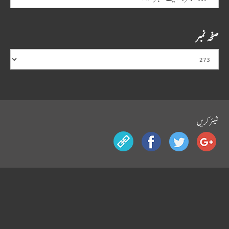
صفحہ نمبر
شیئرکریں