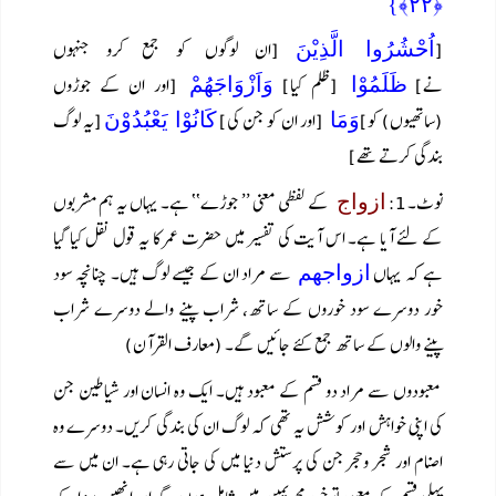
﴿ۙ۲۲﴾}
[
[ان لوگوں کو جمع کرو جنہوں
اُحْشُرُوا الَّذِيْنَ
نے]
[ظلم کیا]
[اور ان کے جوڑوں
ظَلَمُوْا
وَاَزْوَاجَهُمْ
(ساتھیوں) کو]
[اور ان کو جن کی]
[یہ لوگ
وَمَا
كَانُوْا يَعْبُدُوْنَ
بندگی کرتے تھے]
نوٹ۔1:
کے لفظی معنی ’’ جوڑے‘‘ ہے۔ یہاں یہ ہم مشربوں
ازواج
کے لئے آیا ہے۔ اس آیت کی تفسیر میں حضرت عمر کا یہ قول نقل کیا گیا
ہے کہ یہاں
سے مراد ان کے جیسے لوگ ہیں۔ چنانچہ سود
ازواجھم
خور دوسرے سود خوروں کے ساتھ، شراب پینے والے دوسرے شراب
پینے والوں کے ساتھ جمع کئے جائیں گے۔ (معارف القرآن)
معبودوں سے مراد دو قسم کے معبود ہیں۔ ایک وہ انسان اور شیاطین جن
کی اپنی خواہش اور کوشش یہ تھی کہ لوگ ان کی بندگی کریں۔ دوسرے وہ
اصنام اور شجر وحجر جن کی پرستش دنیا میں کی جاتی رہی ہے۔ ان میں سے