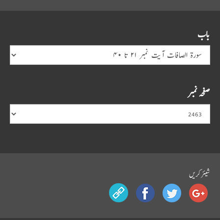
باب
صفحہ نمبر
شیئرکریں