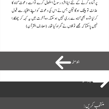
پر آمادہ کرنے کے لئے اپنا اثرو رسوخ استعمال کرے تو اسے دعوت گناہ کا
عذات تو بیشک ہوگا لیکن جس نے اس کی دعوت کو اپنے اختیار سے قبول
کرلیا تو وہ بھی گناہ سے بری نہیں ہوسکتا۔ وہ آخرت میں یہ کہہ کر چھٹکارا
نہیں پاسکتا کہ مجھے تو فلاں نے گمراہ کیا تھا۔ (معارف القرآن)
اگلاصفحہ
پچھلا صفحہ
منتحب کریں: