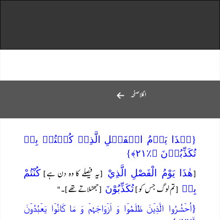
اگلاصفحہ
{ہٰذَا یَوۡمُ الۡفَصۡلِ الَّذِیۡ کُنۡتُمۡ بِہٖ
تُکَذِّبُوۡنَ ﴿٪۲۱﴾}
[
[یہ فیصلے کا وہ دن ہے]
ھٰذَا يَوْمُ الْفَصْلِ الَّذِيْ
كُنْتُمْ
[تم لوگ جس کو]
[جھٹلاتے تھے]۔"
بِهٖ
تُكَذِّبُوْنَ
{اُحۡشُرُوا الَّذِیۡنَ ظَلَمُوۡا وَ اَزۡوَاجَہُمۡ وَ مَا کَانُوۡا یَعۡبُدُوۡنَ