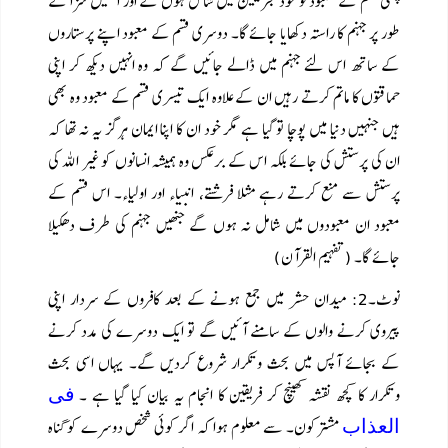
پہلی قسم کے معبود تو خود مجریمین میں شامل ہوں گے اور انھیں سزا کے
طور پر جہنم کا راستہ دکھایا جائے گا۔ دوسری قسم کے معبود اپنے پرستاروں
کے ساتھ اس لئے جہنم میں ڈالے جائیں گے کہ وہ انہیں دیکھ کر اپنی
حماقتوں کا ماتم کرتے رہیں ان کے علاوہ ایک تیسری قسم کے معبود وہ بھی
ہیں جنہیں دنیا میں پوچا تو گیا ہے مگر خود ان کا اپنا ایمان ہرگز یہ نہ تھا کہ
ان کی پرستش کی جائے بلکہ اس کے برعکس وہ ہمیشہ انسانوں کو غیر اللہ کی
پرستش سے منع کرتے رہے مثلا فرشتے، انبیاء اور اولیاء۔ اس قسم کے
معبود ان معبودوں میں شامل نہ ہوں گے جنھیں جہنم کی طرف دھکیلا
جائے گا۔ (تفہیم القرآن)
نوٹ۔2: میدان حشر میں جمع ہونے کے بعد کافروں کے سردار اپنی
پیروی کرنے والوں کے سامنے آئیں گے تو ایک دوسرے کی مدد کرنے
کے بجائے آپس میں بحث وتکرار شروع کردیں گے۔ یہاں اسی بحث
وتکرار کا کچھ نقشہ کھینچ کر فریقین کا انجام یہ بیان کیا گیا ہے ۔
فی
مشترکون۔ سے معلوم ہوا کہ اگر کوئی شخص دوسرے کو گناہ
العذاب